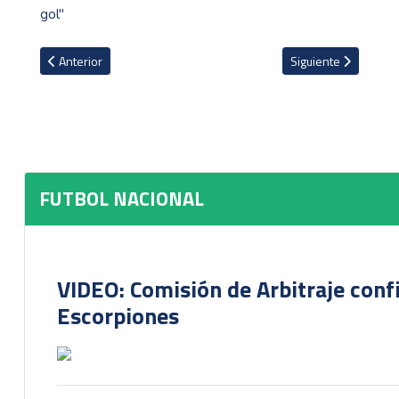
gol"
Artículo anterior: Rincón Morado: Batalla Colosal
Artículo siguiente:
Anterior
Siguiente
FUTBOL NACIONAL
VIDEO: Comisión de Arbitraje conf
Escorpiones