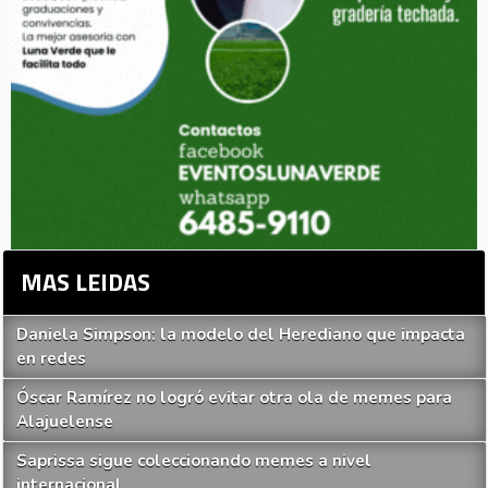
MAS LEIDAS
Daniela Simpson: la modelo del Herediano que impacta
en redes
Óscar Ramírez no logró evitar otra ola de memes para
Alajuelense
Saprissa sigue coleccionando memes a nivel
internacional