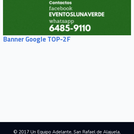
Banner Google TOP-2F
© 2017 Un Equipo Adelante, San Rafael de Alajuela,