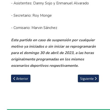
- Asistentes: Danny Sojo y Enmanuel Alvarado
- Secretario: Roy Monge
- Comisario: Marvin Sánchez
Este partido en caso de suspensión por cualquier
motivo ya iniciados o sin iniciar se reprogramarán
para el domingo 30 de abril de 2023, a las horas
originalmente programadas en los mismos
escenarios deportivos respectivamente.
Artículo anterior: Fernando Palomeque continuará como técnico d
Artículo siguiente: 
Anterior
Siguiente