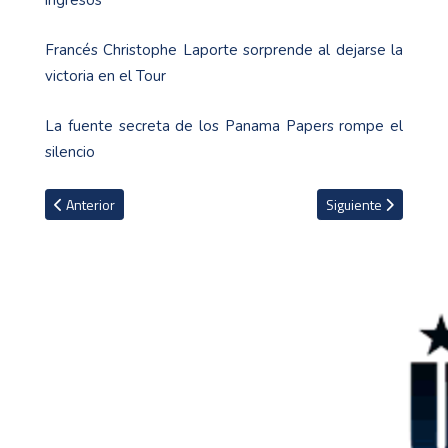
Francés Christophe Laporte sorprende al dejarse la
victoria en el Tour
La fuente secreta de los Panama Papers rompe el
silencio
Artículo anterior: Australia alista plan para prohibir los autos de c
Artículo siguiente: 
Anterior
Siguiente