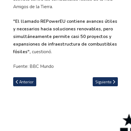
Amigos de la Tierra.
"El llamado REPowerEU contiene avances útiles
y necesarios hacia soluciones renovables, pero
simultáneamente permite casi 50 proyectos y
expansiones de infraestructura de combustibles
fósiles",
cuestionó.
Fuente: BBC Mundo
Artículo anterior: La OMS convoca reunión de emergencia ante el 
Artículo siguiente:
Anterior
Siguiente