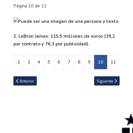
Página 10 de 11
2. LeBron James: 115,5 millones de euros (39,2
por contrato y 76,3 por publicidad).
2
3
4
5
6
7
8
9
10
11
Artículo anterior: La Liga le hizo homenaje a Álvaro Saborío
Artículo siguiente: 
Anterior
Siguiente