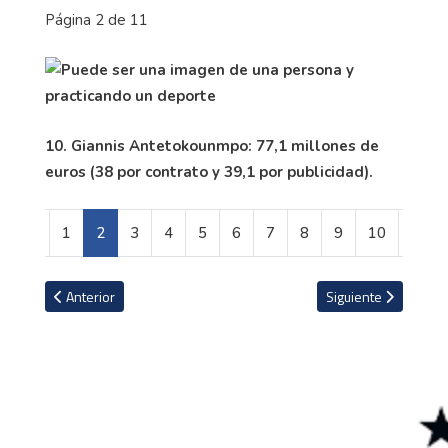
Página 2 de 11
10. Giannis Antetokounmpo: 77,1 millones de
euros (38 por contrato y 39,1 por publicidad).
1
2
3
4
5
6
7
8
9
10
Artículo anterior: La Liga le hizo homenaje a Álvaro Saborío
Artículo siguiente: 
Anterior
Siguiente