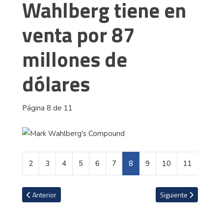
Wahlberg tiene en
venta por 87
millones de
dólares
Página 8 de 11
2
3
4
5
6
7
8
9
10
11
Artículo anterior: David Beckham da a su hijo un Jaguar XK140 elé
Artículo siguiente: L
Anterior
Siguiente