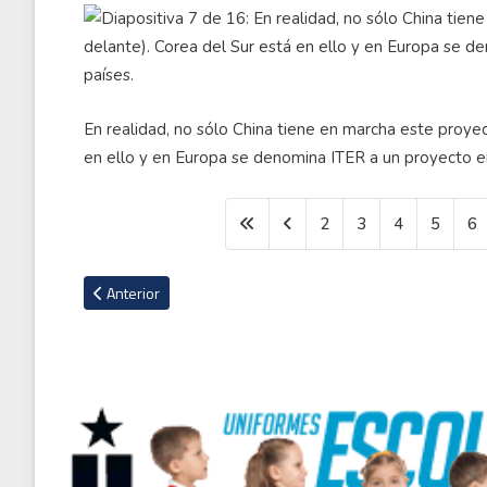
En realidad, no sólo China tiene en marcha este proye
en ello y en Europa se denomina ITER a un proyecto en
2
3
4
5
6
Artículo anterior: La impresionante mansión que el actor Ma
Anterior