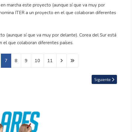
cto (aunque sí que va muy por delante). Corea del Sur está
 el que colaboran diferentes países.
EXPLORER
2013(Slide
7
8
9
10
11
Title 01)
EXPLORER
EXPLORER
rk Wahlberg tiene en venta por 87 millones de dólares
Artículo siguiente: El
EXPLORER
Siguiente
2013(Slide
2013(Slide
2013(Slide
Title 02)
Title 02)
Caption 02)
EXPLORER
EXPLORER
2013(Slide
2013(Slide
Caption 02)
Caption 02)