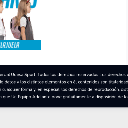
rcial Udesa Sport. Todos los derechos reservados Los derechos 
de datos y los distintos elementos en él contenidos son titularida
ualquier forma y, en especial, los derechos de reproducción, dist
om que Un Equipo Adelante pone gratuitamente a disposición de los 