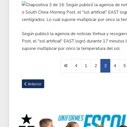
Según publicó la agencia de noticias Xinhua y recog
Post, el "sol artificial" EAST logró durante 17 minutos
supone multiplicar por cinco la temperatura del sol.
1
2
3
4
5
Artículo anterior: La impresionante mansión que el actor Ma
Anterior