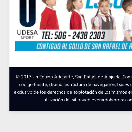
© 2017 Un Equipo Adelante, San Rafael de Alajuela, Come
código fuente, diseño, estructura de navegación, bases 
exclusivo de los derechos de explotación de los mismos en c
utilización del sitio web everardoherrera.c