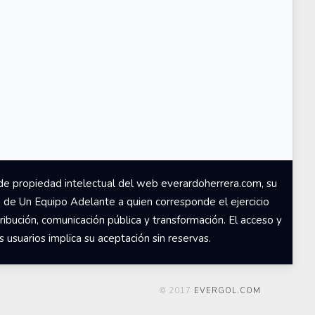
de propiedad intelectual del web everardoherrera.com, su
d de Un Equipo Adelante a quien corresponde el ejercicio
ribución, comunicación pública y transformación. El acceso y
usuarios implica su aceptación sin reservas.
© 2017
EVERGOL.COM