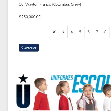
10. Waylon Francis (Columbus Crew)
$230,000.00
4
5
6
7
8
Artículo anterior: Conozca el club de golf para millonarios don
Anterior