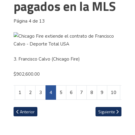
pagados en la MLS
Página 4 de 13
3. Francisco Calvo (Chicago Fire)
$902,600.00
1
2
3
4
5
6
7
8
9
10
Artículo anterior: Conozca el club de golf para millonarios donde Bil
Artículo siguiente: E
Anterior
Siguiente