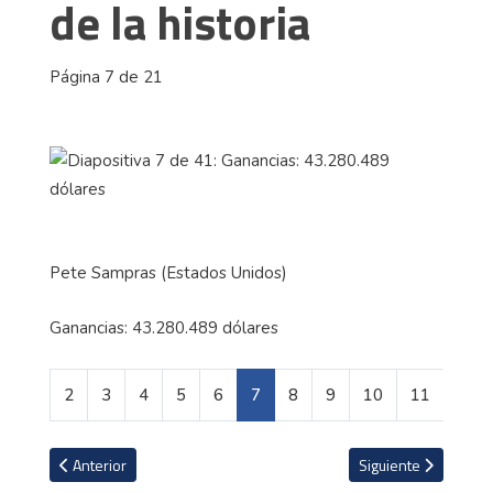
de la historia
Página 7 de 21
Pete Sampras (Estados Unidos)
Ganancias: 43.280.489 dólares
2
3
4
5
6
7
8
9
10
11
Artículo anterior: Los divorcios más caros de la historia
Artículo siguiente: 
Anterior
Siguiente