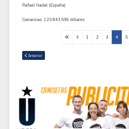
Rafael Nadal (España)
Ganancias: 123.843.596 dólares
1
2
3
4
5
Artículo anterior: Los divorcios más caros de la historia
Anterior