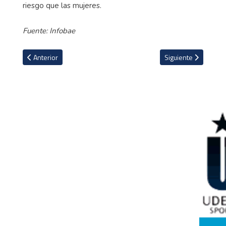
riesgo que las mujeres.
Fuente: Infobae
Artículo anterior: Equipo francés denunció grabación de una pelícu
Artículo siguiente:
Anterior
Siguiente