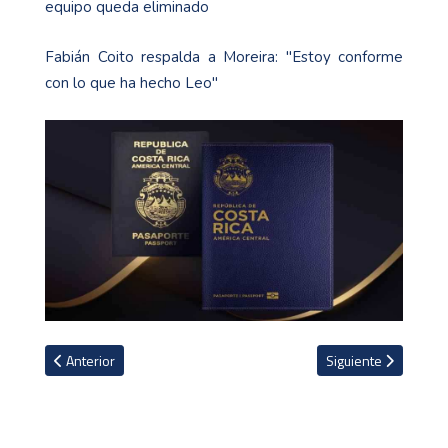
equipo queda eliminado
Fabián Coito respalda a Moreira: "Estoy conforme
con lo que ha hecho Leo"
Artículo anterior: Netflix anuncia documental sobre el fichaje de Fi
Artículo siguiente: 
Anterior
Siguiente