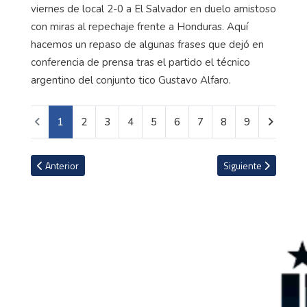
viernes de local 2-0 a El Salvador en duelo amistoso
con miras al repechaje frente a Honduras. Aquí
hacemos un repaso de algunas frases que dejó en
conferencia de prensa tras el partido el técnico
argentino del conjunto tico Gustavo Alfaro.
1
2
3
4
5
6
7
8
9
Artículo anterior: La impresionante casa de Jürgen Klopp en Mallo
Artículo siguiente: 
Anterior
Siguiente