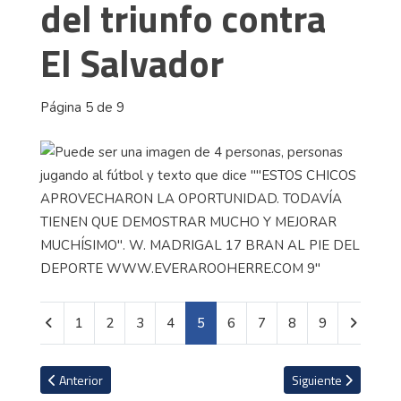
del triunfo contra
El Salvador
Página 5 de 9
1
2
3
4
5
6
7
8
9
Artículo anterior: La impresionante casa de Jürgen Klopp en Mallo
Artículo siguiente: 
Anterior
Siguiente