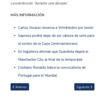
Lewandowski “durante una década”.
MÁS INFORMACIÓN
Carlos Alcaraz renuncia a Wimbledon por lesión
Saprissa podría dejar de ser cabeza de serie para
el sorteo de la Copa Centroamericana
En Inglaterra afirman que Guardiola dejará el
Manchester City al final de la temporada
Cristiano Ronaldo lidera la convocatoria de
Portugal para el Mundial
Artículo anterior: Los beneficios de la creatina y cómo consumirl
Artículo siguiente: Se
Anterior
Siguiente