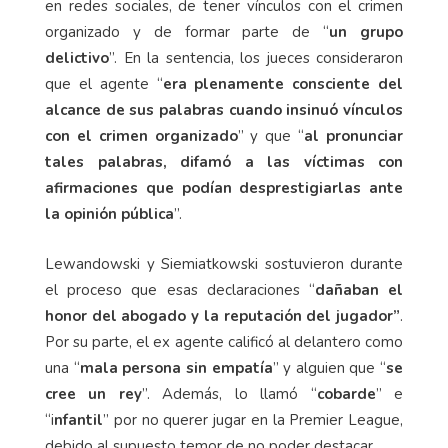
en redes sociales, de tener vínculos con el crimen
organizado y de formar parte de “
un grupo
delictivo
”. En la sentencia, los jueces consideraron
que el agente “
era plenamente consciente del
alcance de sus palabras cuando insinuó vínculos
con el crimen organizado
” y que “
al pronunciar
tales palabras, difamó a las víctimas con
afirmaciones que podían desprestigiarlas ante
la opinión pública
”.
Lewandowski y Siemiatkowski sostuvieron durante
el proceso que esas declaraciones “
dañaban el
honor del abogado y la reputación del jugador”
.
Por su parte, el ex agente calificó al delantero como
una “
mala persona sin empatía
” y alguien que “
se
cree un rey
”. Además, lo llamó “
cobarde
” e
“i
nfantil
” por no querer jugar en la Premier League,
debido al supuesto temor de no poder destacar.