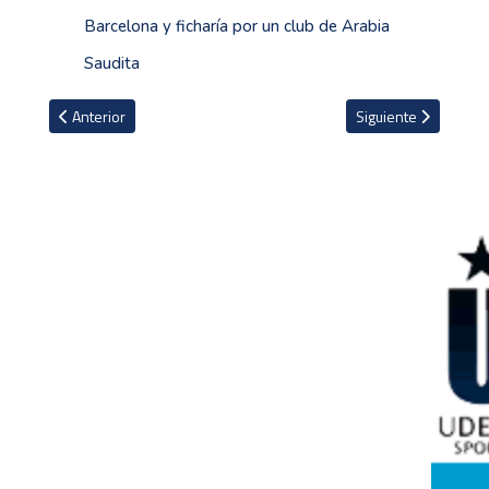
Barcelona y ficharía por un club de Arabia
Saudita
Artículo anterior: Futbolista uruguayo es agredido en Turquía por
Artículo siguiente: 
Anterior
Siguiente