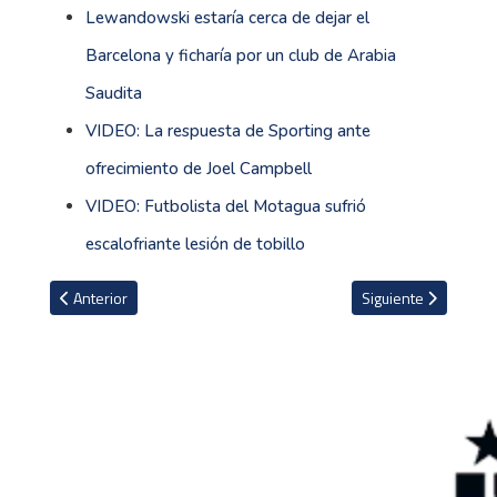
Lewandowski estaría cerca de dejar el
Barcelona y ficharía por un club de Arabia
Saudita
VIDEO: La respuesta de Sporting ante
ofrecimiento de Joel Campbell
VIDEO: Futbolista del Motagua sufrió
escalofriante lesión de tobillo
Artículo anterior: Amistoso entre La Sele y Colombia cambia de fe
Artículo siguiente: 
Anterior
Siguiente