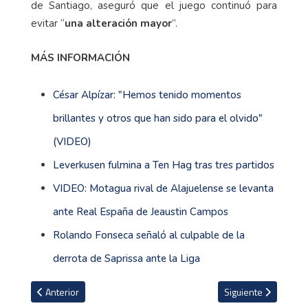
de Santiago, aseguró que el juego continuó para
evitar “
una alteración mayor
”.
MÁS INFORMACIÓN
César Alpízar: "Hemos tenido momentos
brillantes y otros que han sido para el olvido"
(VIDEO)
Leverkusen fulmina a Ten Hag tras tres partidos
VIDEO: Motagua rival de Alajuelense se levanta
ante Real España de Jeaustin Campos
Rolando Fonseca señaló al culpable de la
derrota de Saprissa ante la Liga
Artículo anterior: Mitos, realidades y recomendaciones de consu
Artículo siguiente: 
Anterior
Siguiente