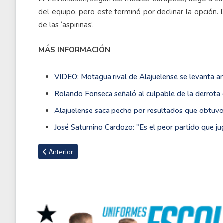
del equipo, pero este terminó por declinar la opció
de las ‘aspirinas’.
MÁS INFORMACIÓN
VIDEO: Motagua rival de Alajuelense se levanta 
Rolando Fonseca señaló al culpable de la derrota 
Alajuelense saca pecho por resultados que obtuvo
José Saturnino Cardozo: "Es el peor partido que
Artículo anterior: Liverpool cierra el mercado de fichajes p
Anterior