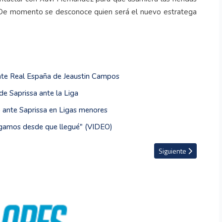
n. De momento se desconoce quien será el nuevo estratega
ante Real España de Jeaustin Campos
de Saprissa ante la Liga
 ante Saprissa en Ligas menores
 jugamos desde que llegué" (VIDEO)
agando €150 millones por el sueco Alexander Isak
Artículo siguiente: V
Siguiente