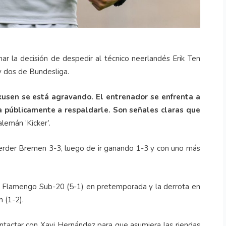
 la decisión de despedir al técnico neerlandés Erik Ten
y dos de Bundesliga.
rkusen se está agravando. El entrenador se enfrenta a
iega públicamente a respaldarle. Son señales claras que
alemán ‘Kicker’.
Werder Bremen 3-3, luego de ir ganando 1-3 y con uno más
el Flamengo Sub-20 (5-1) en pretemporada y la derrota en
 (1-2).
ntactar con Xavi Hernández para que asumiera las riendas