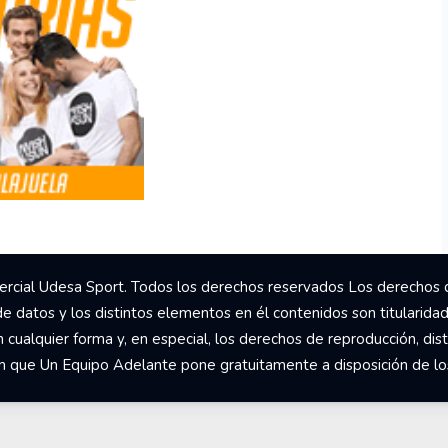
rcial Udesa Sport. Todos los derechos reservados Los derechos 
de datos y los distintos elementos en él contenidos son titularida
ualquier forma y, en especial, los derechos de reproducción, dist
om que Un Equipo Adelante pone gratuitamente a disposición de los 