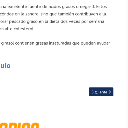
s una excelente fuente de ácidos grasos omega-3. Estos
icéridos en la sangre, sino que también contribuyen a la
orporar pescado graso en la dieta dos veces por semana
on alto colesterol.
y girasol contienen grasas insaturadas que pueden ayudar
culo
um se convierte en la primera mujer presidenta de México
Artículo siguiente: L
Siguiente