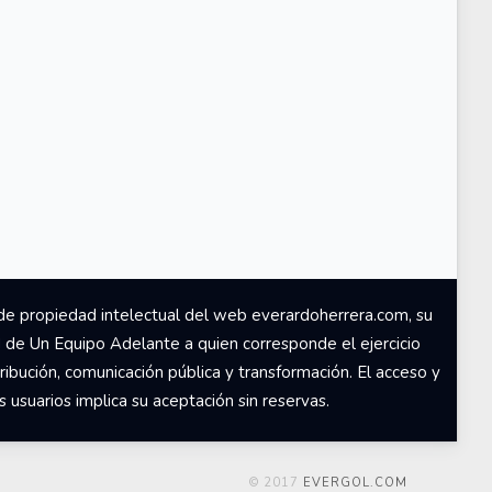
de propiedad intelectual del web everardoherrera.com, su
d de Un Equipo Adelante a quien corresponde el ejercicio
ribución, comunicación pública y transformación. El acceso y
usuarios implica su aceptación sin reservas.
© 2017
EVERGOL.COM