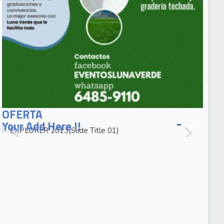
EXPLORER
2013(Slide
OFERTA
Title 01)
Your Add Here !!
EXPLORER
2013(Slide
Caption 02)