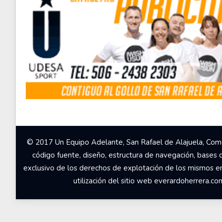
© 2017 Un Equipo Adelante, San Rafael de Alajuela, Come
código fuente, diseño, estructura de navegación, bases 
exclusivo de los derechos de explotación de los mismos en c
utilización del sitio web everardoherrera.c