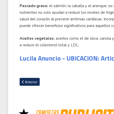
Pescado graso:
el salmón, la caballa y el arenque, e
nutrientes no solo ayudan a reducir los niveles de trigl
salud del corazón al prevenir arritmias cardíacas. Inc
puede ofrecer beneficios significativos para aquellos c
Aceites vegetales:
aceites como el de oliva, canola 
a reducir el colesterol total y LDL.
Lucila Anuncio - UBICACION: Arti
Artículo anterior: En una votación histórica Claudia Sheinba
Anterior