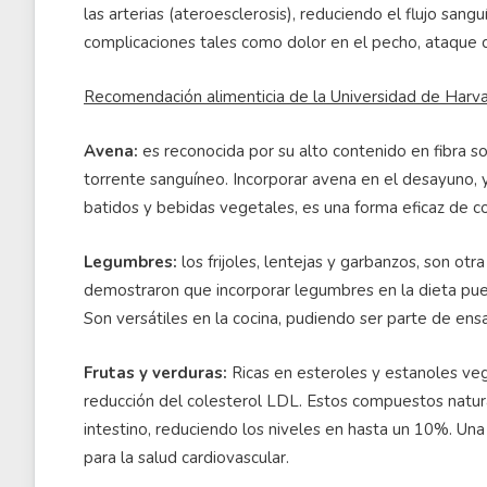
las arterias (ateroesclerosis), reduciendo el flujo sang
complicaciones tales como dolor en el pecho, ataque c
Recomendación alimenticia de la Universidad de Harv
Avena:
es reconocida por su alto contenido en fibra so
torrente sanguíneo. Incorporar avena en el desayuno, 
batidos y bebidas vegetales, es una forma eficaz de c
Legumbres:
los frijoles, lentejas y garbanzos, son ot
demostraron que incorporar legumbres en la dieta pue
Son versátiles en la cocina, pudiendo ser parte de ensa
Frutas y verduras:
Ricas en esteroles y estanoles vege
reducción del colesterol LDL. Estos compuestos natura
intestino, reduciendo los niveles en hasta un 10%. Una 
para la salud cardiovascular.