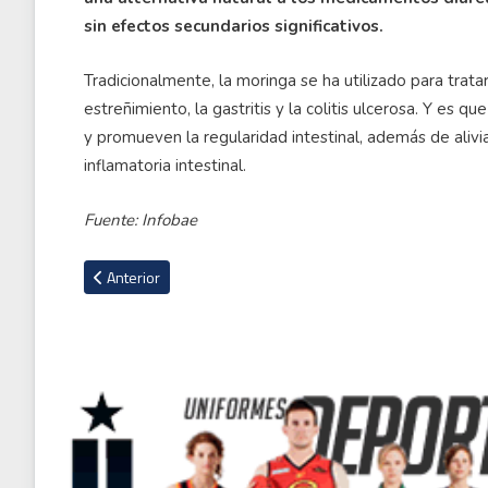
sin efectos secundarios significativos.
Tradicionalmente, la moringa se ha utilizado para trat
estreñimiento, la gastritis y la colitis ulcerosa. Y es qu
y promueven la regularidad intestinal, además de aliv
inflamatoria intestinal.
Fuente: Infobae
Artículo anterior: Hackeo masivo que expuso millones de infiel
Anterior