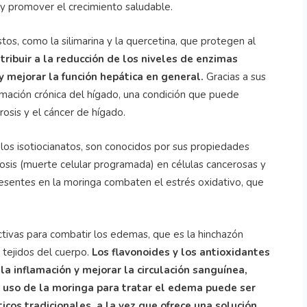
 y promover el crecimiento saludable.
os, como la silimarina y la quercetina, que protegen al
tribuir a la reducción de los niveles de enzimas
y mejorar la función hepática en general.
Gracias a sus
amación crónica del hígado, una condición que puede
osis y el cáncer de hígado.
los isotiocianatos, son conocidos por sus propiedades
tosis (muerte celular programada) en células cancerosas y
presentes en la moringa combaten el estrés oxidativo, que
ctivas para combatir los edemas, que es la hinchazón
 tejidos del cuerpo.
Los flavonoides y los antioxidantes
a inflamación y mejorar la circulación sanguínea,
El uso de la moringa para tratar el edema puede ser
cos tradicionales, a la vez que ofrece una solución