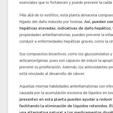
esenciales que lo fortalecen y puede prevenir la caída
Más allá de lo estético, esta planta almacena compuest
hígado del daño inducido por toxinas.
Así, pueden con
hepáticas elevadas, indicativas de daño hepático, 
propiedades antiinflamatorias, pueden prevenir la infl
conducir a enfermedades hepáticas graves, como la cirr
Sus compuestos bioactivos, como los glucosinolatos y 
anticancerígenas, pues son capaces de inducir la apop
prevenir su proliferación. Además, los antioxidantes 
está vinculado al desarrollo de cáncer.
Aquellas mismas habilidades antiinflamatorias son efe
causada por la acumulación excesiva de líquidos en los
presentes en esta planta pueden ayudar a reducir l
facilitando la eliminación de líquidos retenidos. 
una alternativa natural a los medicamentos diuréti