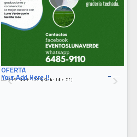
EXPLORER
2013(Slide
OFERTA
Title 01)
Your Add Here !!
EXPLORER
2013(Slide
Caption 02)