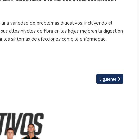
ar una variedad de problemas digestivos, incluyendo el
e sus altos niveles de fibra en las hojas mejoran la digestión
iar los síntomas de afecciones como la enfermedad
es llega a Netflix
Artículo siguiente: La
Siguiente