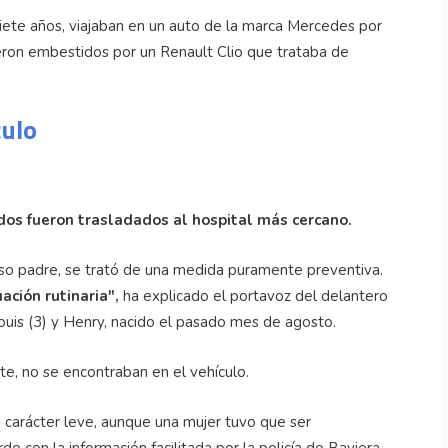
ete años, viajaban en un auto de la marca Mercedes por
eron embestidos por un Renault Clio que trataba de
culo
tados fueron trasladados al hospital más cercano.
so padre, se trató de una medida puramente preventiva.
ación rutinaria",
ha explicado el portavoz del delantero
Louis (3) y Henry, nacido el pasado mes de agosto.
ate, no se encontraban en el vehículo.
 carácter leve, aunque una mujer tuvo que ser
o con la información facilitada por la policía de Baviera.