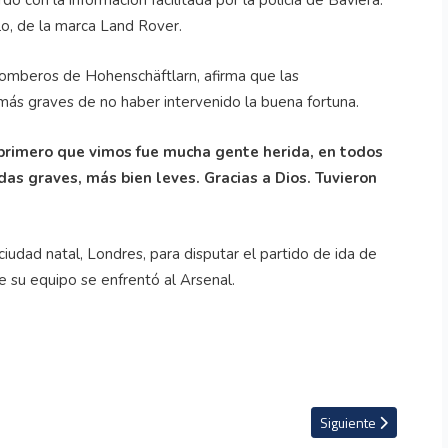
lo, de la marca Land Rover.
bomberos de Hohenschäftlarn, afirma que las
más graves de no haber intervenido la buena fortuna.
primero que vimos fue mucha gente herida, en todos
as graves, más bien leves. Gracias a Dios. Tuvieron
udad natal, Londres, para disputar el partido de ida de
e su equipo se enfrentó al Arsenal.
 un jugador del Al Ittihad de Arabia Saudita
Artículo siguiente: V
Siguiente