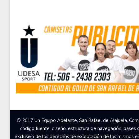
© 2017 Un Equipo Adelante, San Rafael de Alajuela, Come
código fuente, diseño, estructura de navegación, bases 
exclusivo de los derechos de explotación de los mismos en c