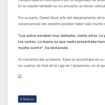
En la colisión también se vio envuelto un tercer vehícu
Por su parte, Daniel Buck, jefe del departamento de 
consecuencias del siniestro podrían haber sido mucho 
"Los autos estaban muy dañados, todos ellos. Lo 
los coches. Lo bueno es que nadie presentaba herid
mucha suerte", ha declarado.
Al momento del accidente, Kane se encontraba en su ci
los cuartos de final de la Liga de Campeones, en el qu
Artículo anterior: Detienen a aficionado que le dio latigazos a
Anterior