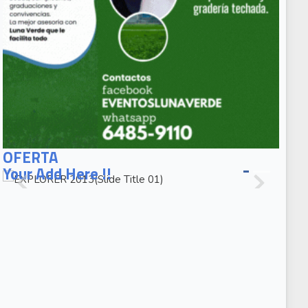
EXPLORER
2013(Slide
OFERTA
Title 01)
Your Add Here !!
EXPLORER
2013(Slide
Caption 02)