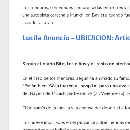
Los menores, con edades comprendidas entre tres y si
una autopista cercana a Múnich, en Baviera, cuando fu
acceder a la vía.
Lucila Anuncio - UBICACION: Arti
Según el diario Bild, los niños y el resto de afec
En el caso de los menores, según ha afirmado su famo
"Están bien. Sólo fueron al hospital para una evalu
del Bayern de Múnich, padre de Ivy (7), Vivienne (5), 
El benjamín de la familia y la esposa del deportista, K
Los nueve implicados en el percance sufren heridas de
transportada en helicóptero por su seguridad, de acuerd