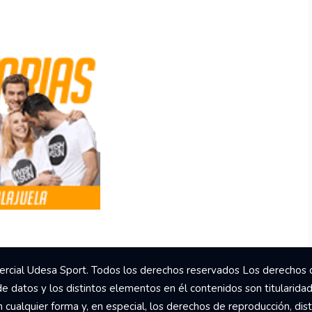
rcial Udesa Sport. Todos los derechos reservados Los derechos 
de datos y los distintos elementos en él contenidos son titularida
ualquier forma y, en especial, los derechos de reproducción, dist