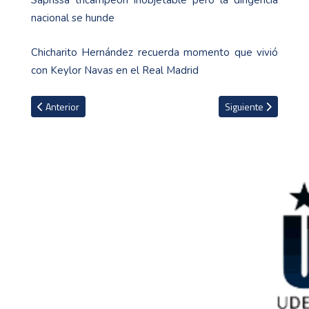
nacional se hunde
Chicharito Hernández recuerda momento que vivió
con Keylor Navas en el Real Madrid
Artículo anterior: Las relaciones diplomáticas entre China y Nicar
Artículo siguiente: 
Anterior
Siguiente