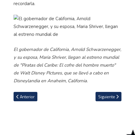
recordarla.
El gobernador de California, Arnold Schwarzenegger,
y su esposa, Maria Shriver, llegan al estreno mundial
de "Piratas del Caribe: El cofre del hombre muerto"
de Walt Disney Pictures, que se llevó a cabo en
Disneylandia en Anaheim, California.
Artículo anterior: ¿Por qué la Iglesia no será la misma después de
Artículo siguient
Anterior
Siguiente