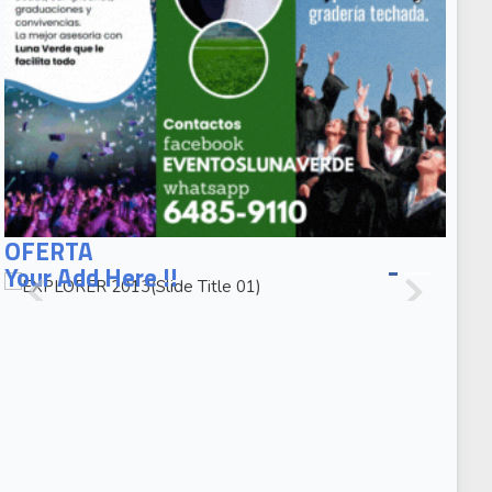
EXPLORER
2013(Slide
OFERTA
Title 01)
Your Add Here !!
EXPLORER
2013(Slide
Caption 02)