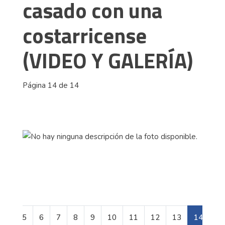
casado con una
costarricense
(VIDEO Y GALERÍA)
Página 14 de 14
5
6
7
8
9
10
11
12
13
14