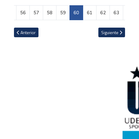
55
56
57
58
59
60
61
62
63
64
Artículo anterior: Las imágenes de la fiesta florense para celebrar 
Artículo siguiente: 
Anterior
Siguiente