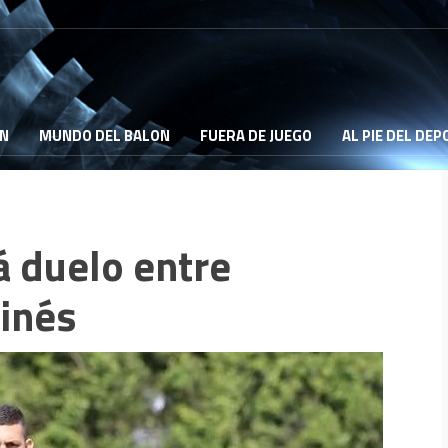
ON
MUNDO DEL BALON
FUERA DE JUEGO
AL PIE DEL DE
á duelo entre
ginés