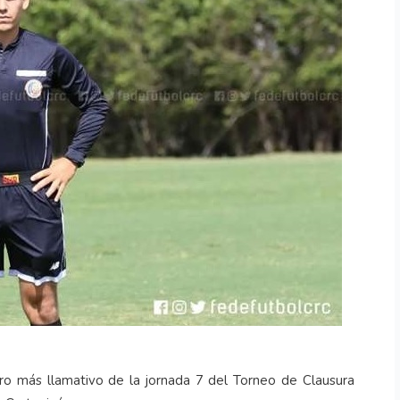
EXPLORER
2013(Slide
Title 01)
EXPLORER
EXPLORER
2013(Slide
2013(Slide
Title 02)
Caption 02)
EXPLORER
2013(Slide
Caption 02)
o más llamativo de la jornada 7 del Torneo de Clausura