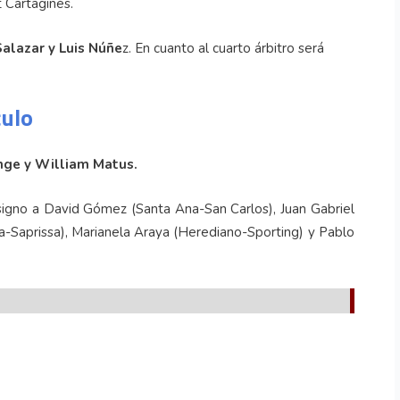
 Cartaginés.
alazar y Luis Núñe
z. En cuanto al cuarto árbitro será
culo
ge y William Matus.
designo a David Gómez (Santa Ana-San Carlos), Juan Gabriel
a-Saprissa), Marianela Araya (Herediano-Sporting) y Pablo