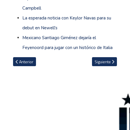
Campbell
La esperada noticia con Keylor Navas para su
debut en Newell's
Mexicano Santiago Giménez dejaría el
Feyenoord para jugar con un histórico de Italia
Artículo anterior: Josué Ugalde dirigirá duelo entre Alajuelense y C
Artículo siguiente: 
Anterior
Siguiente