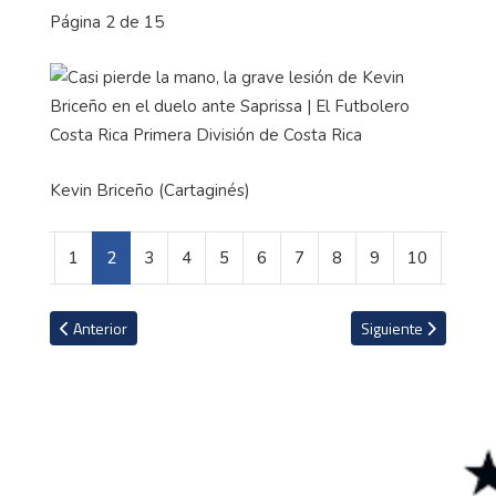
Página 2 de 15
Kevin Briceño (Cartaginés)
1
2
3
4
5
6
7
8
9
10
Artículo anterior: Los tres equipos de las cinco grandes ligas de E
Artículo siguiente: 
Anterior
Siguiente