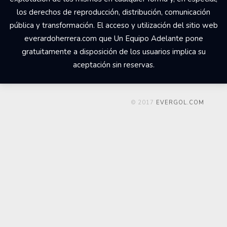
Your Add Here !!
© 2017 Un Equipo Adelante, San Rafael de Alajuela,
Comercial Udesa Sport. Todos los derechos reservados Los
derechos de propiedad intelectual del web
everardoherrera.com, su código fuente, diseño, estructura de
navegación, bases de datos y los distintos elementos en él
contenidos son titularidad de Un Equipo Adelante a quien
corresponde el ejercicio exclusivo de los derechos de
explotación de los mismos en cualquier forma y, en especial,
los derechos de reproducción, distribución, comunicación
pública y transformación. El acceso y utilización del sitio web
everardoherrera.com que Un Equipo Adelante pone
gratuitamente a disposición de los usuarios implica su
aceptación sin reservas.
© 2017
EVERGOL.COM