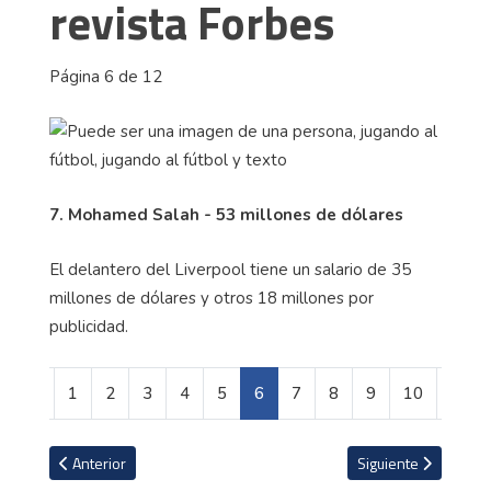
revista Forbes
Página 6 de 12
7. Mohamed Salah - 53 millones de dólares
El delantero del Liverpool tiene un salario de 35
millones de dólares y otros 18 millones por
publicidad.
1
2
3
4
5
6
7
8
9
10
Artículo anterior: Los ticos mejor pagados en la MLS
Artículo siguiente: A
Anterior
Siguiente