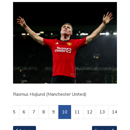
Rasmus Hojlund (Manchester United)
5
6
7
8
9
10
11
12
13
14