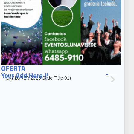
EXPLORER
2013(Slide
OFERTA
Title 01)
Your Add Here !!
EXPLORER
2013(Slide
Caption 02)