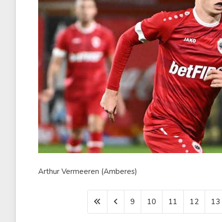
Arthur Vermeeren (Amberes)
9
10
11
12
13