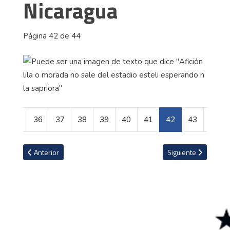
Nicaragua
Página 42 de 44
35
36
37
38
39
40
41
42
43
44
Artículo anterior: Las profesiones que se perfilan con más auge par
Artículo siguiente: 
Anterior
Siguiente