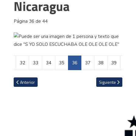
Nicaragua
Página 36 de 44
31
32
33
34
35
36
37
38
39
40
Artículo anterior: Las profesiones que se perfilan con más auge par
Artículo siguiente: 
Anterior
Siguiente