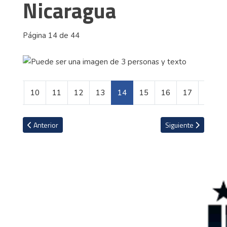
Nicaragua
Página 14 de 44
9
10
11
12
13
14
15
16
17
18
Artículo anterior: Las profesiones que se perfilan con más auge par
Artículo siguiente: 
Anterior
Siguiente