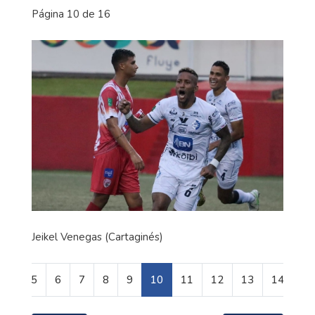
Página 10 de 16
Jeikel Venegas (Cartaginés)
5
6
7
8
9
10
11
12
13
14