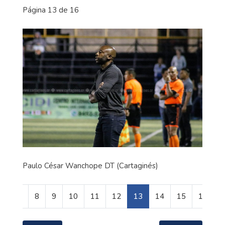
Página 13 de 16
Paulo César Wanchope DT (Cartaginés)
7
8
9
10
11
12
13
14
15
16