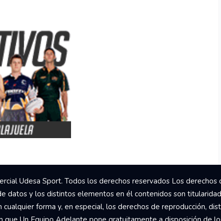
rcial Udesa Sport. Todos los derechos reservados Los derechos 
de datos y los distintos elementos en él contenidos son titularida
ualquier forma y, en especial, los derechos de reproducción, dist
om que Un Equipo Adelante pone gratuitamente a disposición de los 