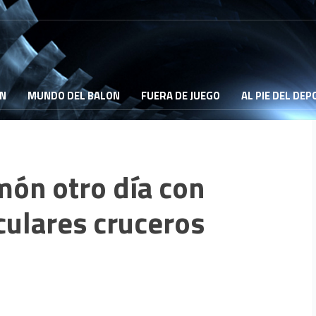
ON
MUNDO DEL BALON
FUERA DE JUEGO
AL PIE DEL DE
ón otro día con
culares cruceros