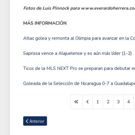
Fotos de Luis Pinnock para www.everardoherrera.c
MÁS INFORMACIÓN
Atlas golea y remonta al Olimpia para avanzar en la 
Saprissa vence a Alajuelense y es aún más líder (1-2)
Ticos de la MLS NEXT Pro se preparan para debutar 
Goleada de la Selección de Nicaragua 0-7 a Guadalupe
1
2
3
4
Artículo anterior: El arma inteligente con la que Ucrania pue
Anterior