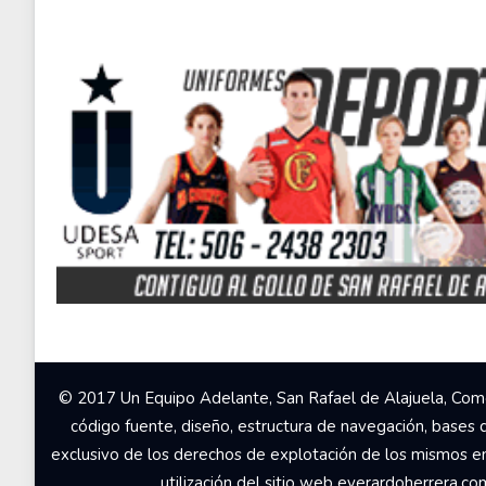
© 2017 Un Equipo Adelante, San Rafael de Alajuela, Come
código fuente, diseño, estructura de navegación, bases 
exclusivo de los derechos de explotación de los mismos en c
utilización del sitio web everardoherrera.c