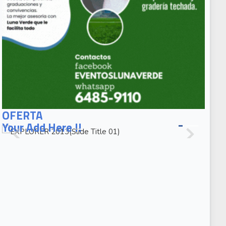
EXPLORER
2013(Slide
OFERTA
Title 01)
Your Add Here !!
EXPLORER
2013(Slide
Caption 02)