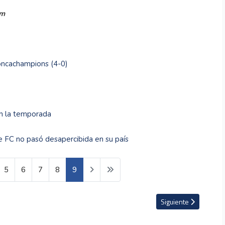
om
Concachampions (4-0)
en la temporada
 FC no pasó desapercibida en su país
5
6
7
8
9
de cambiar la guerra aérea con Rusia
Artículo siguiente: El
Siguiente