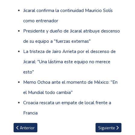
Jicaral confirma la continuidad Mauricio Solís
como entrenador
Presidente y dueño de Jicaral atribuye descenso
de su equipo a "fuerzas externas"
La tristeza de Jairo Arrieta por el descenso de
Jicaral: "Una lástima este equipo no merece
esto"
Memo Ochoa ante el momento de México: ''En
el Mundial todo cambia''
Croacia rescata un empate de local frente a
Francia
Artículo anterior: Convenios deportivos tendrán un análisis más e
Artículo siguiente: 
Anterior
Siguiente