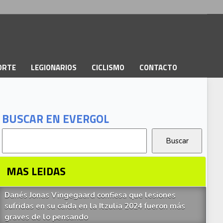
PORTE
LEGIONARIOS
CICLISMO
CONTACTO
BUSCAR EN EVERGOL
MAS LEIDAS
Danés Jonas Vingegaard confiesa que lesiones
sufridas en su caída en la Itzulia 2024 fueron más
graves de lo pensando