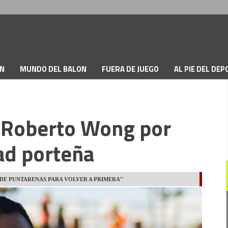
ON
MUNDO DEL BALON
FUERA DE JUEGO
AL PIE DEL DE
e Roberto Wong por
ad porteña
A DE PUNTARENAS PARA VOLVER A PRIMERA''