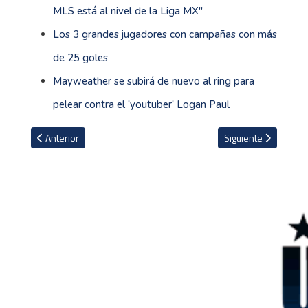
MLS está al nivel de la Liga MX''
Los 3 grandes jugadores con campañas con más
de 25 goles
Mayweather se subirá de nuevo al ring para
pelear contra el 'youtuber' Logan Paul
Artículo anterior: Excelente labor de Amador e Ineos en el Tour d
Artículo siguiente: 
Anterior
Siguiente