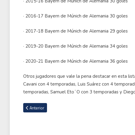
· 2015-16 Bayern de Múnich de Alemania 30 goles
· 2016-17 Bayern de Múnich de Alemania 30 goles
· 2017-18 Bayern de Múnich de Alemania 29 goles
· 2019-20 Bayern de Múnich de Alemania 34 goles
· 2020-21 Bayern de Múnich de Alemania 36 goles
Otros jugadores que vale la pena destacar en esta lis
Cavani con 4 temporadas, Luis Suárez con 4 temporad
temporadas, Samuel EtoˈO con 3 temporadas y Diego
Artículo anterior: 'Vasco' Aguirre: ''Bajo ninguna circunstancias
Anterior