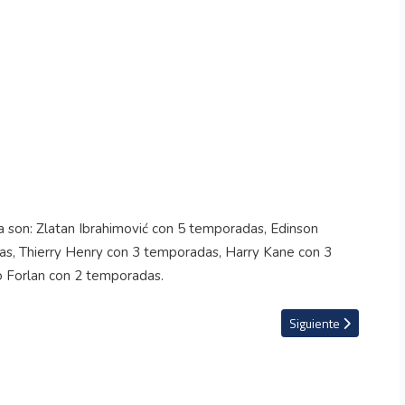
ta son: Zlatan Ibrahimović con 5 temporadas, Edinson
as, Thierry Henry con 3 temporadas, Harry Kane con 3
 Forlan con 2 temporadas.
 la MLS está al nivel de la Liga MX''
Artículo siguiente: Cr
Siguiente