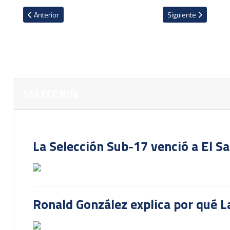
Artículo anterior: Brandon Aguilera: ''Si queremos clasificar tenem
Artículo siguiente: 
Anterior
Siguiente
SELECCION
La Selección Sub-17 venció a El S
Ronald González explica por qué La