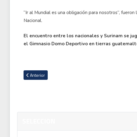
“Ir al Mundial es una obligación para nosotros”, fueron
Nacional.
El encuentro entre los nacionales y Surinam se jug
el Gimnasio Domo Deportivo en tierras guatemalt
Artículo anterior: Costa Rica sella el boleto al Mundial de Fútb
Anterior
SELECCION