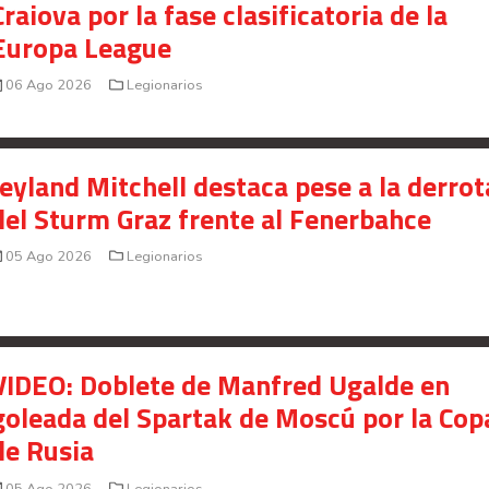
Craiova por la fase clasificatoria de la
Europa League
06 Ago 2026
Legionarios
Jeyland Mitchell destaca pese a la derrot
del Sturm Graz frente al Fenerbahce
05 Ago 2026
Legionarios
VIDEO: Doblete de Manfred Ugalde en
goleada del Spartak de Moscú por la Cop
de Rusia
05 Ago 2026
Legionarios