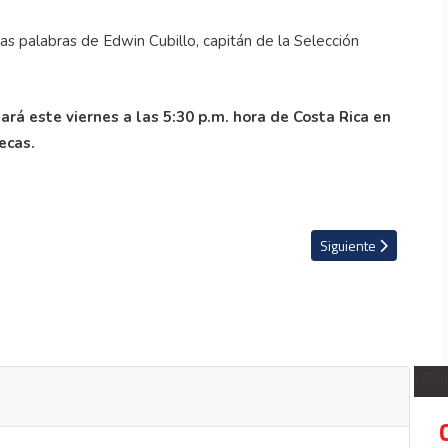
 las palabras de Edwin Cubillo, capitán de la Selección
ará este viernes a las 5:30 p.m. hora de Costa Rica en
ecas.
ol Sala Lituania 2021
Artículo siguiente: A
Siguiente
LEG