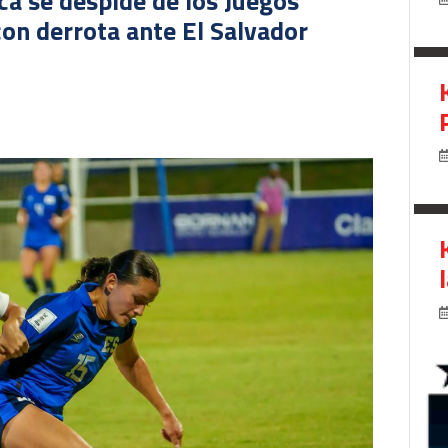
ca se despide de los Juegos
on derrota ante El Salvador