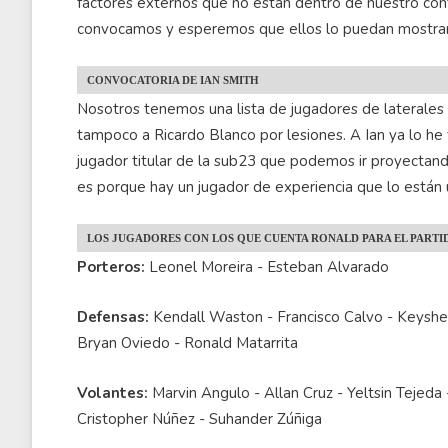
factores externos que no están dentro de nuestro con
convocamos y esperemos que ellos lo puedan mostra
CONVOCATORIA DE IAN SMITH
Nosotros tenemos una lista de jugadores de laterales
tampoco a Ricardo Blanco por lesiones. A Ian ya lo he
jugador titular de la sub23 que podemos ir proyectando
es porque hay un jugador de experiencia que lo están u
LOS JUGADORES CON LOS QUE CUENTA RONALD PARA EL PARTI
Porteros:
Leonel Moreira - Esteban Alvarado
Defensas:
Kendall Waston - Francisco Calvo - Keysher 
Bryan Oviedo - Ronald Matarrita
Volantes:
Marvin Angulo - Allan Cruz - Yeltsin Tejeda 
Cristopher Núñez - Suhander Zúñiga