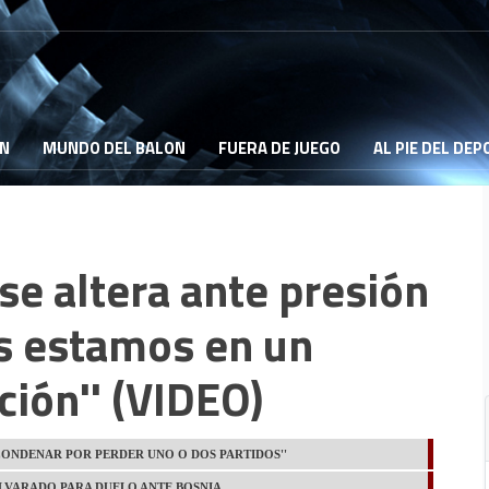
ON
MUNDO DEL BALON
FUERA DE JUEGO
AL PIE DEL DE
se altera ante presión
os estamos en un
ión'' (VIDEO)
CONDENAR POR PERDER UNO O DOS PARTIDOS''
ALVARADO PARA DUELO ANTE BOSNIA