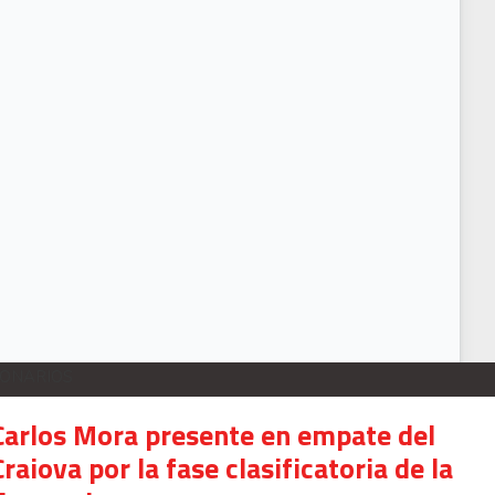
bogado defensor: ''Christian Bolaños puede mandar memes y ahí todo es pura 
IONARIOS
Carlos Mora presente en empate del
Craiova por la fase clasificatoria de la